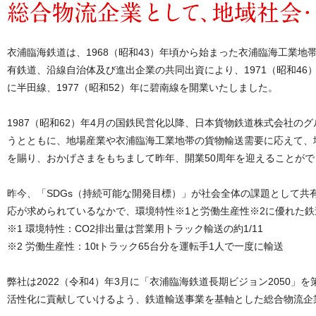
衣浦臨海鉄道は、1968（昭和43）年頃から始まった衣浦臨海工業
有鉄道、沿線自治体及び進出企業の共同出資により、1971（昭和46
に半田線、1977（昭和52）年に碧南線を開業いたしました。
1987（昭和62）年4月の国鉄民営化以降、日本貨物鉄道株式会社
うとともに、地場産業や衣浦臨海工業地帯の貨物輸送需要に応えて、
を賜り、おかげさまをもちまして昨年、開業50周年を迎えることが
昨今、「SDGs（持続可能な開発目標）」が社会全体の課題として共
応が求められているなかで、環境特性※1と労働生産性※2に優れた
※1 環境特性：CO2排出量は営業用トラック輸送の約1/11
※2 労働生産性：10tトラック65台分を運転手1人で一度に輸送
弊社は2022（令和4）年3月に「衣浦臨海鉄道長期ビジョン2050
活性化に貢献していけるよう、鉄道輸送事業を基軸とした総合物流企