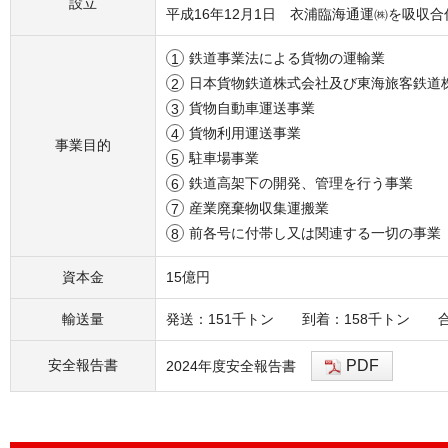
設立
平成16年12月1日 衣浦臨海通運㈱を吸収合
鉄道事業法による貨物の運輸業
日本貨物鉄道株式会社及び東海旅客鉄道
貨物自動車運送事業
貨物利用運送事業
事業目的
駐車場事業
鉄道高架下の開発、管理を行う事業
産業廃棄物収集運搬業
前各号に付帯し又は関連する一切の事業
資本金
15億円
輸送量
発送：151千トン 到着：158千トン 合
安全報告書
PDF
2024年度安全報告書